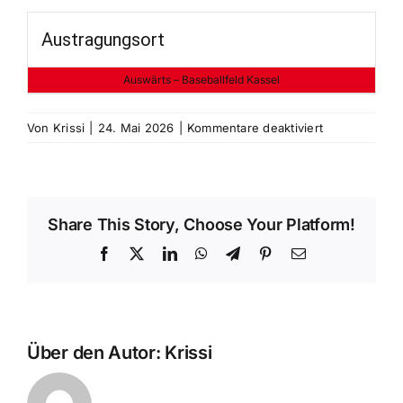
Austragungsort
Auswärts – Baseballfeld Kassel
für
Von
Krissi
|
24. Mai 2026
|
Kommentare deaktiviert
Kassel
Herkules
vs
Fulda
Share This Story, Choose Your Platform!
Blackhorses
Facebook
X
LinkedIn
WhatsApp
Telegram
Pinterest
E-
Mail
Über den Autor:
Krissi