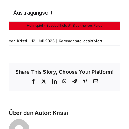
Austragungsort
Heimspiel – Baseballfield #1 Blackhorses Fulda
für
Von
Krissi
|
12. Juli 2026
|
Kommentare deaktiviert
Fulda
Blackhorses
vs
Kassel
Share This Story, Choose Your Platform!
Herkules
Facebook
X
LinkedIn
WhatsApp
Telegram
Pinterest
E-
Mail
Über den Autor:
Krissi