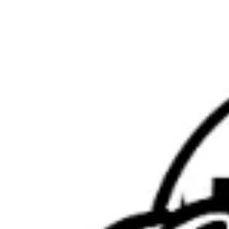
Zeige
grösseres
Bild