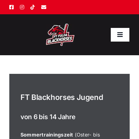
Zum
Inhalt
springen
Toggle
Naviga
Start
Kalender
FT Blackhorses Jugend
Herren
von 6 bis 14 Jahre
Jugend
Sommertrainingszeit
(Oster- bis