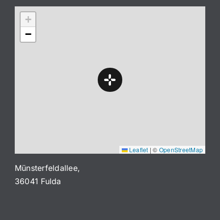
+
−
Leaflet
|
©
OpenStreetMap
Münsterfeldallee,
36041 Fulda