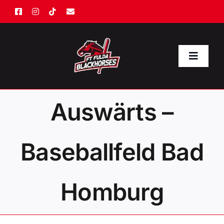
Zum
Inhalt
springen
Toggle
Naviga
Start
Auswärts –
Kalender
Baseballfeld Bad
Herren
Homburg
Jugend