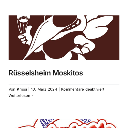
Hornets
2
Rüsselsheim Moskitos
für
Von
Krissi
|
10. März 2024
|
Kommentare deaktiviert
Rüsselsheim
Weiterlesen
Moskitos